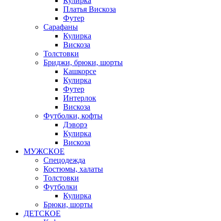
Кулирка
Платья Вискоза
Футер
Сарафаны
Кулирка
Вискоза
Толстовки
Бриджи, брюки, шорты
Кашкорсе
Кулирка
Футер
Интерлок
Вискоза
Футболки, кофты
Дэворэ
Кулирка
Вискоза
МУЖСКОЕ
Спецодежда
Костюмы, халаты
Толстовки
Футболки
Кулирка
Брюки, шорты
ДЕТСКОЕ