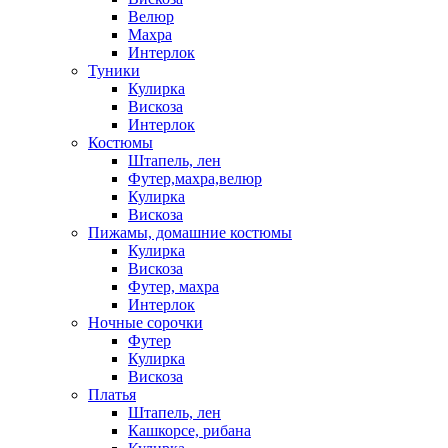
Велюр
Махра
Интерлок
Туники
Кулирка
Вискоза
Интерлок
Костюмы
Штапель, лен
Футер,махра,велюр
Кулирка
Вискоза
Пижамы, домашние костюмы
Кулирка
Вискоза
Футер, махра
Интерлок
Ночные сорочки
Футер
Кулирка
Вискоза
Платья
Штапель, лен
Кашкорсе, рибана