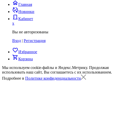
home
Главная
published_with_changes
Новинки
door_back
Кабинет
x
Вы не авторизованы
Вход
|
Регистрация
favorite_border
Избранное
shopping_cart
Корзина
Мы используем cookie-файлы и Яндекс.Метрику.
Продолжая
использовать наш сайт, Вы соглашаетесь с их использованием.
Подробнее в
Политике конфиденциальности