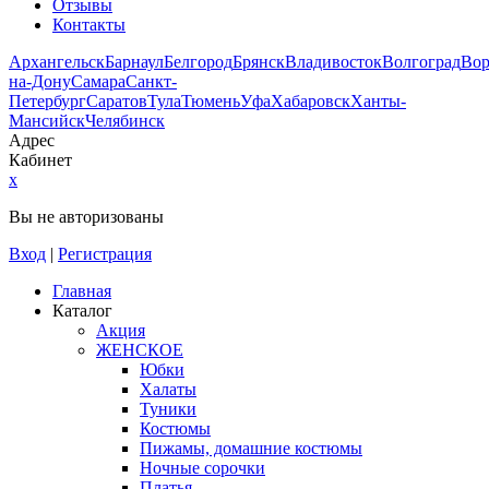
Отзывы
Контакты
Архангельск
Барнаул
Белгород
Брянск
Владивосток
Волгоград
Во
на-Дону
Самара
Санкт-
Петербург
Саратов
Тула
Тюмень
Уфа
Хабаровск
Ханты-
Мансийск
Челябинск
Адрес
Кабинет
x
Вы не авторизованы
Вход
|
Регистрация
Главная
Каталог
Акция
ЖЕНСКОЕ
Юбки
Халаты
Туники
Костюмы
Пижамы, домашние костюмы
Ночные сорочки
Платья