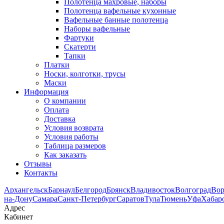
Полотенца махровые, наборы
Полотенца вафельные кухонные
Вафельные банные полотенца
Наборы вафельные
Фартуки
Скатерти
Тапки
Платки
Носки, колготки, трусы
Маски
Информация
О компании
Оплата
Доставка
Условия возврата
Условия работы
Таблица размеров
Как заказать
Отзывы
Контакты
Архангельск
Барнаул
Белгород
Брянск
Владивосток
Волгоград
Во
на-Дону
Самара
Санкт-Петербург
Саратов
Тула
Тюмень
Уфа
Хабар
Адрес
Кабинет