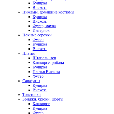
Кулирка
Вискоза
Пижамы, домашние костюмы
Кулирка
Вискоза
Футер, махра
Интерлок
Ночные сорочки
Футер
Кулирка
Вискоза
Платья
Штапель, лен
Кашкорсе, рибана
Кулирка
Платья Вискоза
Футер
Сарафаны
Кулирка
Вискоза
Толстовки
Бриджи, брюки, шорты
Кашкорсе
Кулирка
Футер