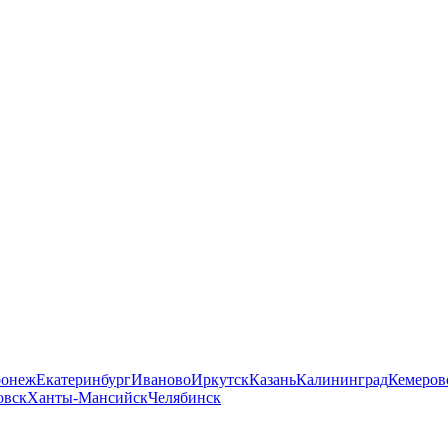
ронеж
Екатеринбург
Иваново
Иркутск
Казань
Калининград
Кемеров
овск
Ханты-Мансийск
Челябинск