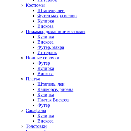
Костюмы
Штапель, лен
Футер,махра,велюр
Кулирка
Вискоза
Пижамы, домашние костюмы
Кулирка
Вискоза
Футер, махра
Интерлок
Ночные сорочки
Футер
Кулирка
Вискоза
Платья
Штапель, лен
Кашкорсе, рибана
Кулирка
Платья Вискоза
Футер
Сарафаны
Кулирка
Вискоза
Толстовки