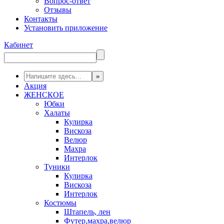
Вопрос-ответ
Отзывы
Контакты
Установить приложение
Кабинет
Акция
ЖЕНСКОЕ
Юбки
Халаты
Кулирка
Вискоза
Велюр
Махра
Интерлок
Туники
Кулирка
Вискоза
Интерлок
Костюмы
Штапель, лен
Футер,махра,велюр