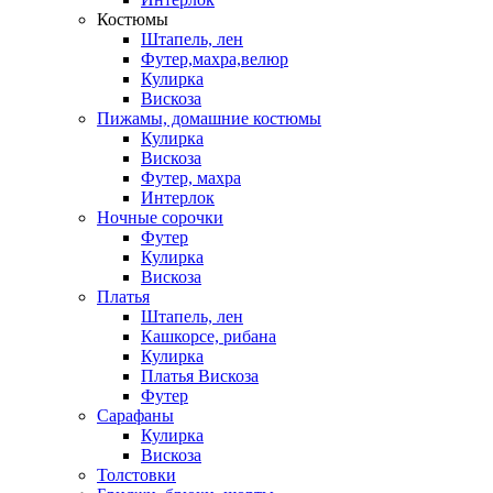
Костюмы
Штапель, лен
Футер,махра,велюр
Кулирка
Вискоза
Пижамы, домашние костюмы
Кулирка
Вискоза
Футер, махра
Интерлок
Ночные сорочки
Футер
Кулирка
Вискоза
Платья
Штапель, лен
Кашкорсе, рибана
Кулирка
Платья Вискоза
Футер
Сарафаны
Кулирка
Вискоза
Толстовки