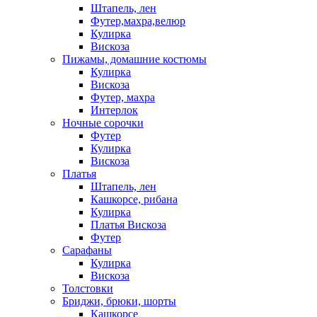
Штапель, лен
Футер,махра,велюр
Кулирка
Вискоза
Пижамы, домашние костюмы
Кулирка
Вискоза
Футер, махра
Интерлок
Ночные сорочки
Футер
Кулирка
Вискоза
Платья
Штапель, лен
Кашкорсе, рибана
Кулирка
Платья Вискоза
Футер
Сарафаны
Кулирка
Вискоза
Толстовки
Бриджи, брюки, шорты
Кашкорсе