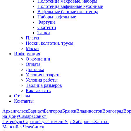
Полотенца махровые, наборы
Полотенца вафельные кухонные
Вафельные банные полотенца
Наборы вафельные
Фартуки
Скатерти
Тапки
Платки
Носки, колготки, трусы
Маски
Информация
О компании
Оплата
Доставка
Условия возврата
Условия работы
Таблица размеров
Как заказать
Отзывы
Контакты
Архангельск
Барнаул
Белгород
Брянск
Владивосток
Волгоград
Во
на-Дону
Самара
Санкт-
Петербург
Саратов
Тула
Тюмень
Уфа
Хабаровск
Ханты-
Мансийск
Челябинск