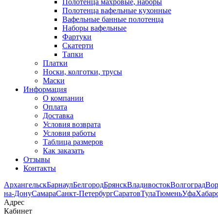
Полотенца махровые, наборы
Полотенца вафельные кухонные
Вафельные банные полотенца
Наборы вафельные
Фартуки
Скатерти
Тапки
Платки
Носки, колготки, трусы
Маски
Информация
О компании
Оплата
Доставка
Условия возврата
Условия работы
Таблица размеров
Как заказать
Отзывы
Контакты
Архангельск
Барнаул
Белгород
Брянск
Владивосток
Волгоград
Во
на-Дону
Самара
Санкт-Петербург
Саратов
Тула
Тюмень
Уфа
Хабар
Адрес
Кабинет