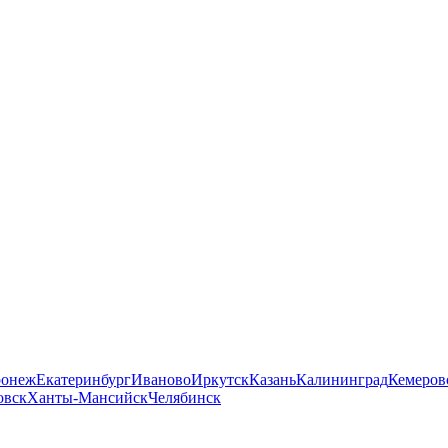
ронеж
Екатеринбург
Иваново
Иркутск
Казань
Калининград
Кемеров
овск
Ханты-Мансийск
Челябинск