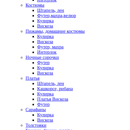
Костюмы
Штапель, лен
Футер,махра,велюр
Кулирка
Вискоза
Пижамы, домашние костюмы
Кулирка
Вискоза
Футер, махра
Интерлок
Ночные сорочки
Футер
Кулирка
Вискоза
Платья
Штапель, лен
Кашкорсе, рибана
Кулирка
Платья Вискоза
Футер
Сарафаны
Кулирка
Вискоза
Толстовки