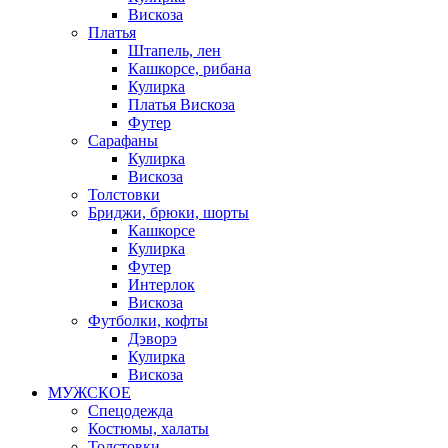
Вискоза
Платья
Штапель, лен
Кашкорсе, рибана
Кулирка
Платья Вискоза
Футер
Сарафаны
Кулирка
Вискоза
Толстовки
Бриджи, брюки, шорты
Кашкорсе
Кулирка
Футер
Интерлок
Вискоза
Футболки, кофты
Дэворэ
Кулирка
Вискоза
МУЖСКОЕ
Спецодежда
Костюмы, халаты
Толстовки