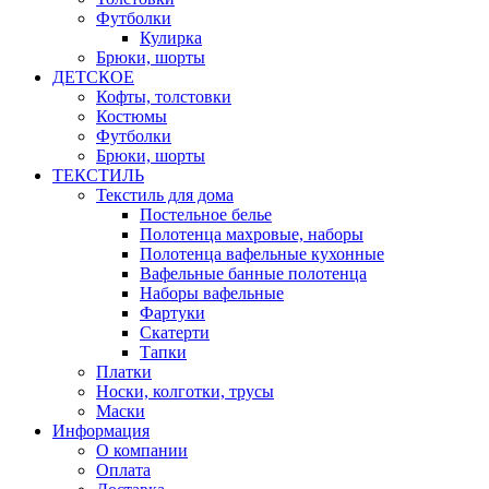
Футболки
Кулирка
Брюки, шорты
ДЕТСКОЕ
Кофты, толстовки
Костюмы
Футболки
Брюки, шорты
ТЕКСТИЛЬ
Текстиль для дома
Постельное белье
Полотенца махровые, наборы
Полотенца вафельные кухонные
Вафельные банные полотенца
Наборы вафельные
Фартуки
Скатерти
Тапки
Платки
Носки, колготки, трусы
Маски
Информация
О компании
Оплата