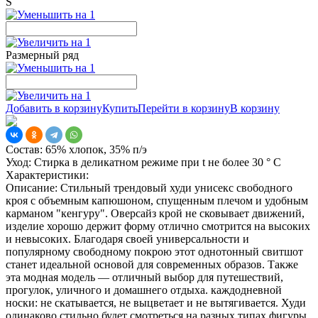
S
Размерный ряд
Добавить в корзину
Купить
Перейти в корзину
В корзину
Состав:
65% хлопок, 35% п/э
Уход:
Стирка в деликатном режиме при t не более 30 ° С
Характеристики:
Описание:
Стильный трендовый худи унисекс свободного
кроя с объемным капюшоном, спущенным плечом и удобным
карманом "кенгуру". Оверсайз крой не сковывает движений,
изделие хорошо держит форму отлично смотрится на высоких
и невысоких. Благодаря своей универсальности и
популярному свободному покрою этот однотонный свитшот
станет идеальной основой для современных образов. Также
эта модная модель — отличный выбор для путешествий,
прогулок, уличного и домашнего отдыха. каждодневной
носки: не скатывается, не выцветает и не вытягивается. Худи
одинаково стильно будет смотреться на разных типах фигуры.