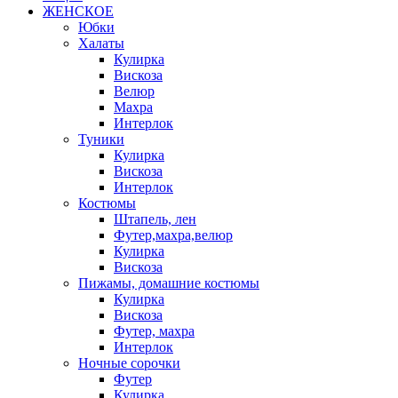
ЖЕНСКОЕ
Юбки
Халаты
Кулирка
Вискоза
Велюр
Махра
Интерлок
Туники
Кулирка
Вискоза
Интерлок
Костюмы
Штапель, лен
Футер,махра,велюр
Кулирка
Вискоза
Пижамы, домашние костюмы
Кулирка
Вискоза
Футер, махра
Интерлок
Ночные сорочки
Футер
Кулирка