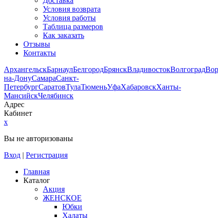
Доставка
Условия возврата
Условия работы
Таблица размеров
Как заказать
Отзывы
Контакты
Архангельск
Барнаул
Белгород
Брянск
Владивосток
Волгоград
Во
на-Дону
Самара
Санкт-
Петербург
Саратов
Тула
Тюмень
Уфа
Хабаровск
Ханты-
Мансийск
Челябинск
Адрес
Кабинет
x
Вы не авторизованы
Вход
|
Регистрация
Главная
Каталог
Акция
ЖЕНСКОЕ
Юбки
Халаты