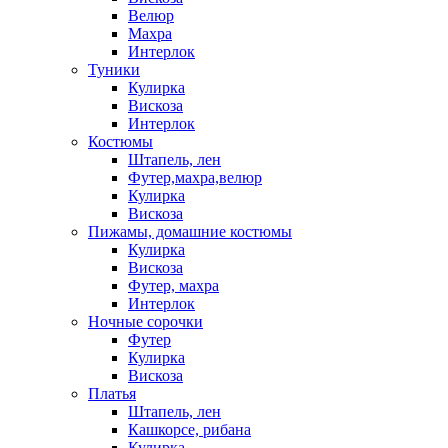
Велюр
Махра
Интерлок
Туники
Кулирка
Вискоза
Интерлок
Костюмы
Штапель, лен
Футер,махра,велюр
Кулирка
Вискоза
Пижамы, домашние костюмы
Кулирка
Вискоза
Футер, махра
Интерлок
Ночные сорочки
Футер
Кулирка
Вискоза
Платья
Штапель, лен
Кашкорсе, рибана
Кулирка