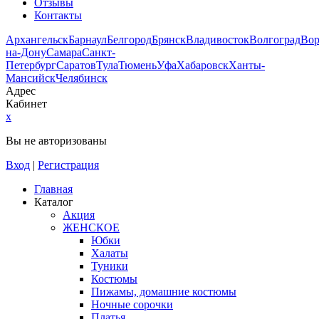
Отзывы
Контакты
Архангельск
Барнаул
Белгород
Брянск
Владивосток
Волгоград
Во
на-Дону
Самара
Санкт-
Петербург
Саратов
Тула
Тюмень
Уфа
Хабаровск
Ханты-
Мансийск
Челябинск
Адрес
Кабинет
x
Вы не авторизованы
Вход
|
Регистрация
Главная
Каталог
Акция
ЖЕНСКОЕ
Юбки
Халаты
Туники
Костюмы
Пижамы, домашние костюмы
Ночные сорочки
Платья