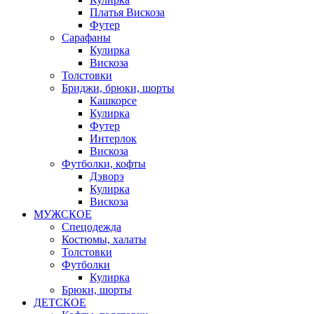
Платья Вискоза
Футер
Сарафаны
Кулирка
Вискоза
Толстовки
Бриджи, брюки, шорты
Кашкорсе
Кулирка
Футер
Интерлок
Вискоза
Футболки, кофты
Дэворэ
Кулирка
Вискоза
МУЖСКОЕ
Спецодежда
Костюмы, халаты
Толстовки
Футболки
Кулирка
Брюки, шорты
ДЕТСКОЕ