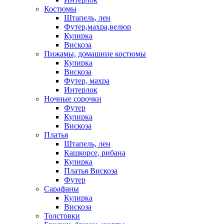
Костюмы
Штапель, лен
Футер,махра,велюр
Кулирка
Вискоза
Пижамы, домашние костюмы
Кулирка
Вискоза
Футер, махра
Интерлок
Ночные сорочки
Футер
Кулирка
Вискоза
Платья
Штапель, лен
Кашкорсе, рибана
Кулирка
Платья Вискоза
Футер
Сарафаны
Кулирка
Вискоза
Толстовки