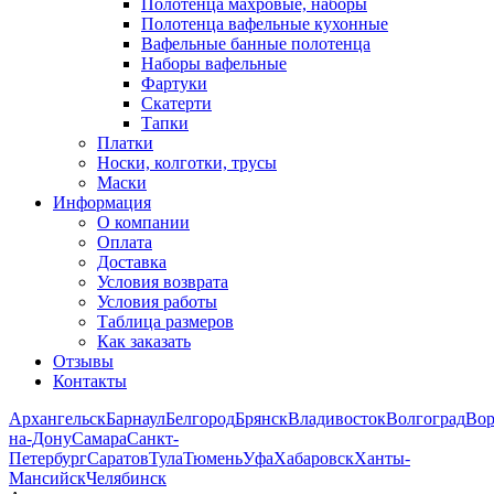
Полотенца махровые, наборы
Полотенца вафельные кухонные
Вафельные банные полотенца
Наборы вафельные
Фартуки
Скатерти
Тапки
Платки
Носки, колготки, трусы
Маски
Информация
О компании
Оплата
Доставка
Условия возврата
Условия работы
Таблица размеров
Как заказать
Отзывы
Контакты
Архангельск
Барнаул
Белгород
Брянск
Владивосток
Волгоград
Во
на-Дону
Самара
Санкт-
Петербург
Саратов
Тула
Тюмень
Уфа
Хабаровск
Ханты-
Мансийск
Челябинск